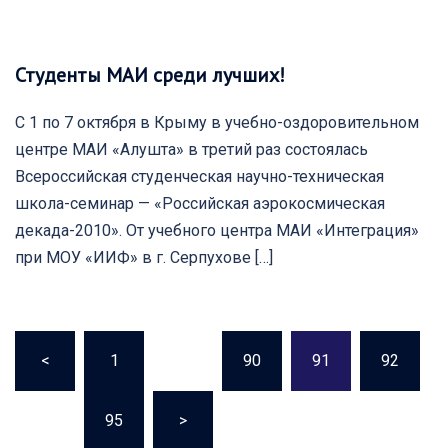
Студенты МАИ среди лучших!
С 1 по 7 октября в Крыму в учебно-оздоровительном
центре МАИ «Алушта» в третий раз состоялась
Всероссийская студенческая научно-техническая
школа-семинар — «Российская аэрокосмическая
декада-2010». От учебного центра МАИ «Интеграция»
при МОУ «ИИФ» в г. Серпухове […]
Пагинация
записей
<
1
…
90
91
92
…
95
>