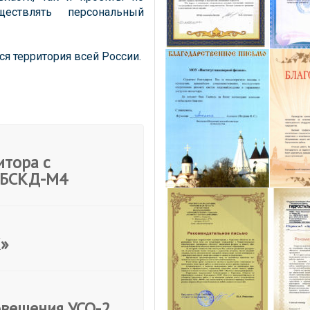
ществлять персональный
я территория всей России.
итора с
 БСКД-М4
К»
овещения УСО-2