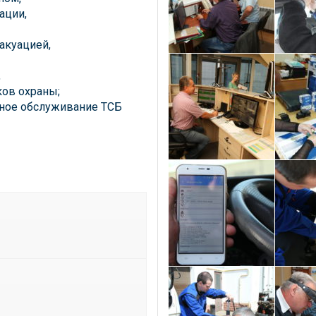
ации,
акуацией,
,
ков охраны;
сное обслуживание ТСБ