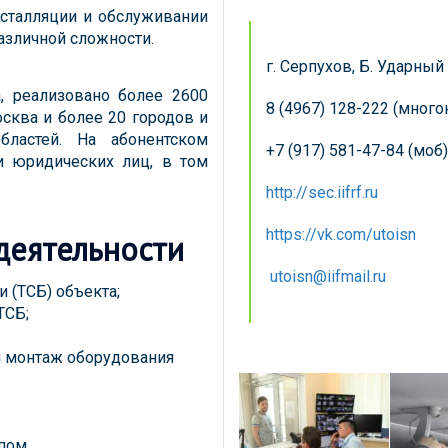
нсталляции и обслуживании
азличной сложности.
г. Серпухов, Б. Ударный п
а, реализовано более 2600
8 (4967) 128-222 (мног
сква и более 20 городов и
бластей. На абонентском
+7 (917) 581-47-84 (моб)
и юридических лиц, в том
http://sec.iifrf.ru
https://vk.com/utoisn
деятельности
utoisn@iifmail.ru
 (ТСБ) объекта;
ТСБ;
 и монтаж оборудования
пом,