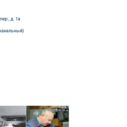
ер., д. 1а
оканальный)