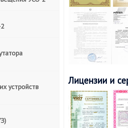
-2
утатора
Лицензии и се
их устройств
З)