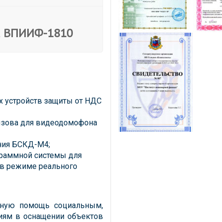
са ВПИИФ-1810
х устройств защиты от НДС
ызова для видеодомофона
ния БСКД-М4;
раммной системы для
 в режиме реального
дную помощь социальным,
иям в оснащении объектов