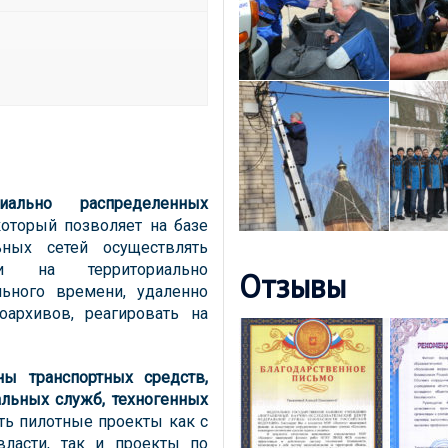
иально распределенных
который позволяет на базе
ьных сетей осуществлять
ии на территориально
Отзывы
ьного времени, удаленно
оархивов, реагировать на
ны транспортных средств,
льных служб, техногенных
ть пилотные проекты как с
ласти, так и проекты по