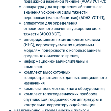
подвижной наземной технике (АОАЗ УСТ-С);
аппаратура для определения абсолютного
значения ускорения силы тяжести
переносная (малогабаритная) (АОАЗ УСТ-П);
аппаратура для определения
относительного значения ускорения силы
тяжести (АООЗ УСТ);
интегрированная навигационная система
(ИНС), корректируемая по цифровым
моделям поверхности с использованием
средств технического зрения;
информационно-вычислительный
комплекс;
комплект высокоточных
геопространственных данных специального
назначения;
комплект вспомогательного оборудования;
комплект топогеодезических приборов,
спутниковой геодезической аппаратуры и
контрольно-корректирующей станции.
Навигационно – геодезический полигон.