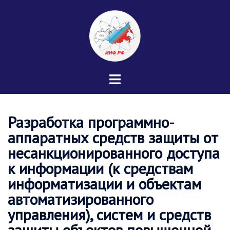
Перейти
к
содержимому
Переключатель
меню
Разработка программно-
аппаратных средств защиты от
несанкционированного доступа
к информации (к средствам
информатизации и объектам
автоматизированного
управления), систем и средств
защиты объектов повышенной