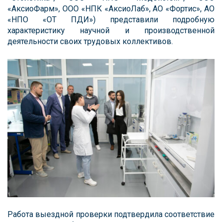
«АксиоФарм», ООО «НПК «АксиоЛаб», АО «Фортис»,​ АО
«НПО «ОТ ПДИ») представили подробную
характеристику научной и производственной
деятельности своих трудовых коллективов.
Работа ㅤвыездной ㅤпроверки ㅤподтвердила ㅤсоответствие