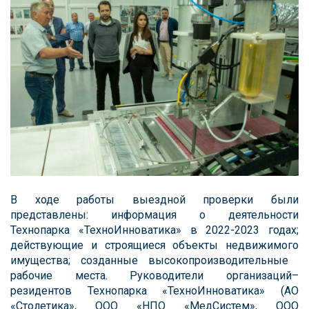
В ходе работы выездной проверки были
представлены: информация о деятельности
Технопарка «ТехноИнноватика» в 2022-2023 годах;
действующие и строящиеся объекты недвижимого
имущества; созданные высокопроизводительные ㅤ
рабочие ㅤместа. ㅤРуководители организаций–
резидентов Технопарка «ТехноИнноватика» ㅤ(АО
«Столетика», ㅤООО «НПО «МедСистем», ㅤООО