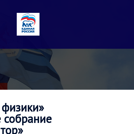
 физики»
е собрание
атор»