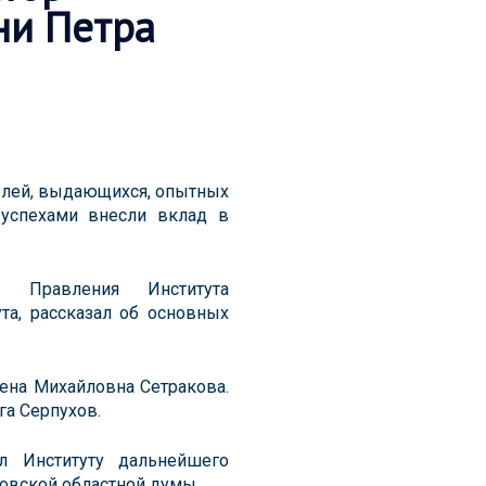
ни Петра
телей, выдающихся, опытных
 успехами внесли вклад в
 Правления Института
та, рассказал об основных
лена Михайловна Сетракова.
га Серпухов.
л Институту дальнейшего
овской областной думы.