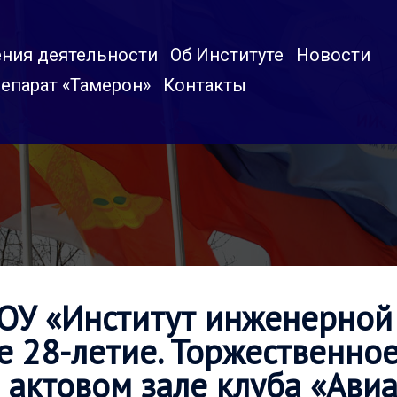
ния деятельности
Об Институте
Новости
епарат «Тамерон»
Контакты
МОУ «Институт инженерной
е 28-летие. Торжественно
в актовом зале клуба «Ави