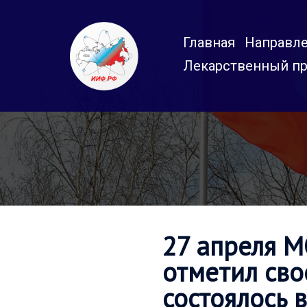
Перейти
к
Главная
Направле
содержимому
Лекарственный пр
27 апреля 
отметил сво
состоялось 