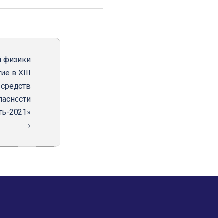
й физики
ие в XIII
 средств
пасности
ть-2021»