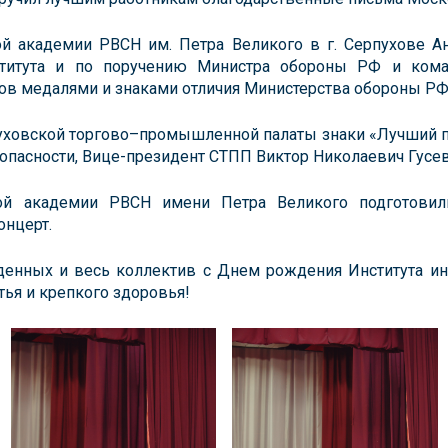
й академии РВСН им. Петра Великого в г. Серпухове 
ститута и по поручению Министра обороны РФ и ком
ов медалями и знаками отличия Министерства обороны РФ
уховской торгово–промышленной палаты знаки «Лучший п
зопасности, Вице-президент СТПП Виктор Николаевич Гусев
ой академии РВСН имени Петра Великого подготовил
онцерт.
денных и весь коллектив с Днем рождения Института и
стья и крепкого здоровья!