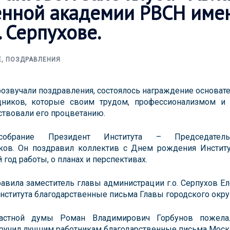
енной академии РВСН име
. Серпухове.
Е
,
ПОЗДРАВЛЕНИЯ
розвучали поздравления, состоялось награждение основа
ников, которые своим трудом, профессионализмом и
бствовали его процветанию.
собрание Президент Института – Председатель
ов. Он поздравил коллектив с Днем рождения Институ
год работы, о планах и перспективах.
авила заместитель главы администрации г.о. Серпухов Е
нститута благодарственные письма Главы городского окру
астной думы Роман Владимирович Горбунов пожела
вручил лучшим работникам благодарственные письма Моск