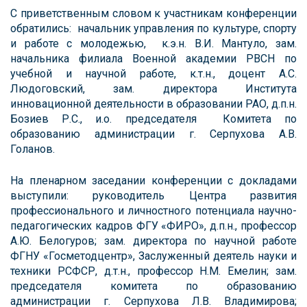
С приветственным словом к участникам конференции
обратились: начальник управления по культуре, спорту
и работе с молодежью, к.э.н. В.И. Мантуло, зам.
начальника филиала Военной академии РВСН по
учебной и научной работе, к.т.н., доцент А.С.
Людоговский, зам. директора Института
инновационной деятельности в образовании РАО, д.п.н.
Бозиев Р.С., и.о. председателя Комитета по
образованию администрации г. Серпухова А.В.
Голанов.
На пленарном заседании конференции с докладами
выступили: руководитель Центра развития
профессионального и личностного потенциала научно-
педагогических кадров ФГУ «ФИРО», д.п.н., профессор
А.Ю. Белогуров; зам. директора по научной работе
ФГНУ «Госметодцентр», Заслуженный деятель науки и
техники РСФСР, д.т.н., профессор Н.М. Емелин; зам.
председателя комитета по образованию
администрации г. Серпухова Л.В. Владимирова;