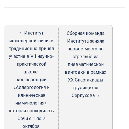
Навигация
записи
Институт
Сборная команда
инженерной физики
Института заняла
традиционно принял
первое место по
участие в VII научно-
стрельбе из
практической
пневматической
школе-
винтовки в рамках
конференции
XX Спартакиады
«Аллергология и
трудящихся
клиническая
Серпухова
иммунология»,
которая проходила в
Сочи с 1 по 7
октября.