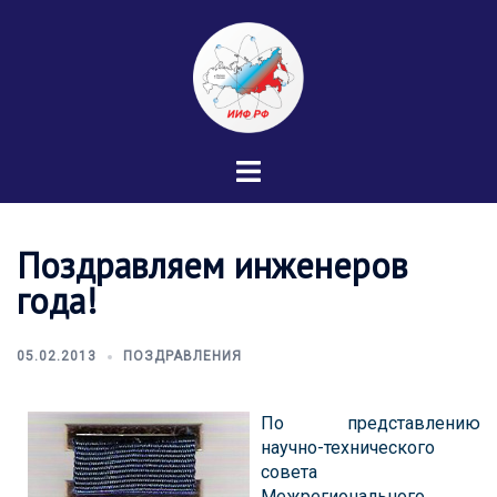
Перейти
к
содержимому
Переключатель
меню
Поздравляем инженеров
года!
05.02.2013
ПОЗДРАВЛЕНИЯ
По представлению
научно-технического
совета
Межрегионального