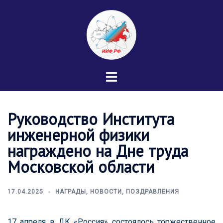
Перейти
к
содержимому
Переключатель
меню
Руководство Института
инженерной физики
награждено на Дне труда
Московской области
17.04.2025
НАГРАДЫ
,
НОВОСТИ
,
ПОЗДРАВЛЕНИЯ
17 апреля в ДК «Россия» состоялось торжественное