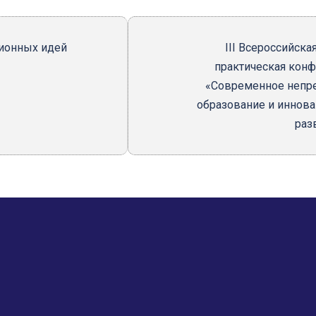
ионных идей
III Всероссийска
практическая кон
«Современное непр
образование и иннов
раз