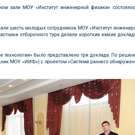
ном зале МОУ «Институт инженерной физики» состояло
овали шесть молодых сотрудников МОУ «Институт инженерн
частники отборочного тура делали короткие емкие доклад
 технологии» было представлено три доклада. По реше
дник МОУ «ИИФ») с проектом «Система раннего обнаружени