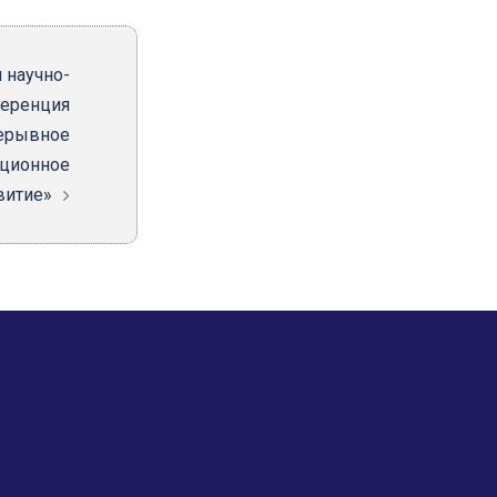
я научно-
ференция
ерывное
ационное
витие»