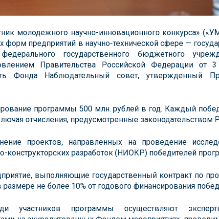
ник молодежного научно-инновационного конкурса» («У
х форм предприятий в научно-технической сфере — госуд
федерального государственного бюджетного учрежд
новлением Правительства Российской Федерации от 
сть Фонда Наблюдательный совет, утвержденный Пр
рование программы 500 млн. рублей в год. Каждый побе
(включая отчисления, предусмотренные законодательством Р
ение проектов, направленных на проведение исслед
о-конструкторских разработок (НИОКР) победителей прог
приятие, выполняющие государственный контракт по пр
 размере не более 10% от годового финансирования побе
еди участников программы осуществляют эксперт