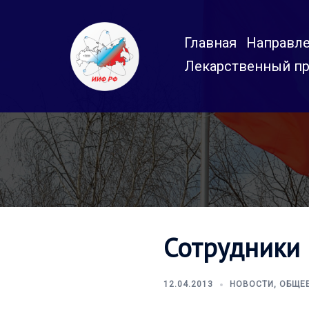
Перейти
к
Главная
Направле
содержимому
Лекарственный пр
Сотрудники
12.04.2013
НОВОСТИ
,
ОБЩЕ