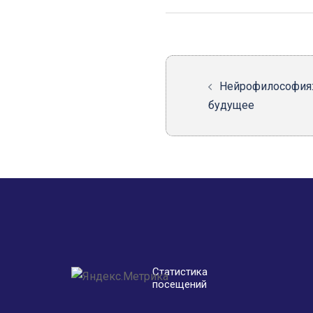
Навигация
записи
Нейрофилософ
будущее
Статистика
посещений