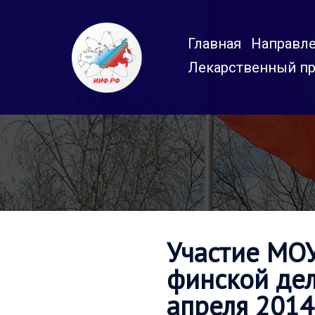
Перейти
к
Главная
Направле
содержимому
Лекарственный пр
Участие МОУ
финской дел
апреля 2014